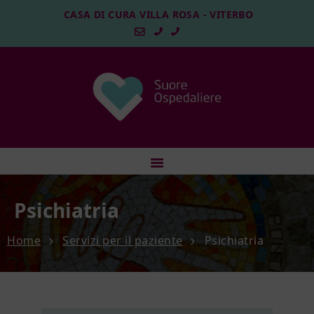
CASA DI CURA VILLA ROSA - VITERBO
HOME
ISTITUZIONE
SERVIZI PER IL PAZIENTE
Psichiatria
POLIAMBULATORIO
Home
Servizi per il paziente
Psichiatria
QUALITÀ
SOSTIENICI
LAVORA CON NOI